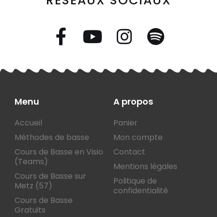
RÉSEAUX SOCIAUX
Menu
A propos
Accueil
Panier
Méthodes de basse
Mon compte
Cours de Basse en Visio
Contact
(Teams)
Mentions légales
Cours de Basse sur
Politique de
Metz (57)
confidentialité
Cours de Basse
Gratuits