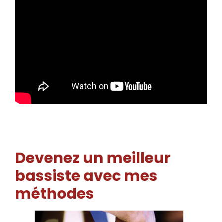
Devenez un meilleur
bassiste avec mes
méthodes