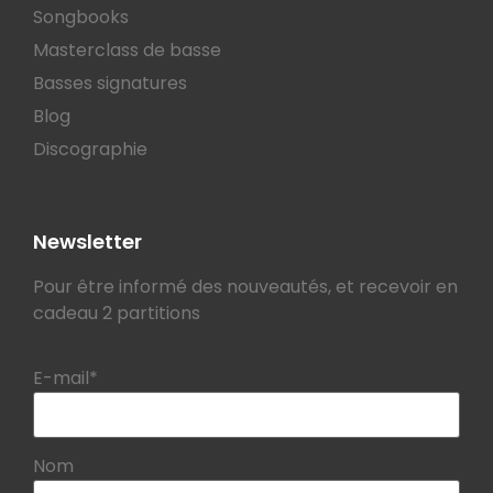
Songbooks
Masterclass de basse
Basses signatures
Blog
Discographie
Newsletter
Pour être informé des nouveautés, et recevoir en
cadeau 2 partitions
E-mail*
Nom