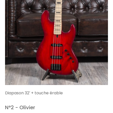
Diapason 32′ + touche érable
N°2 - Olivier