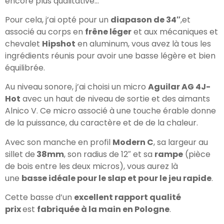
encore plus qualitative…
Pour cela, j’ai opté pour un
diapason de 34″
,et
associé au corps en
frêne léger
et aux mécaniques et
chevalet
Hipshot
en aluminum, vous avez là tous les
ingrédients réunis pour avoir une basse légère et bien
équilibrée.
Au niveau sonore, j’ai choisi un micro
Aguilar AG 4J-
Hot
avec un haut de niveau de sortie et des aimants
Alnico V. Ce micro associé à une touche érable donne
de la puissance, du caractère et de de la chaleur.
Avec son manche en profil
Modern C
, sa largeur au
sillet de
38mm
, son radius de 12″ et sa
rampe
(pièce
de bois entre les deux micros), vous aurez là
une
basse idéale pour le slap et pour le jeu rapide
.
Cette basse d’un
excellent rapport qualité
prix
est
fabriquée à la main en Pologne
.