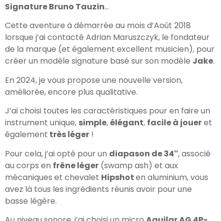
Signature Bruno Tauzin
…
Cette aventure à démarrée au mois d’Août 2018
lorsque j’ai contacté Adrian Maruszczyk, le fondateur
de la marque (et également excellent musicien), pour
créer un modèle signature basé sur son modèle
Jake
.
En 2024, je vous propose une nouvelle version,
améliorée, encore plus qualitative.
J’ai choisi toutes les caractéristiques pour en faire un
instrument unique,
simple
,
élégant
,
facile à jouer
et
également
très léger
!
Pour cela, j’ai opté pour un
diapason de 34″
, associé
au corps en
frêne léger
(swamp ash) et aux
mécaniques et chevalet
Hipshot
en aluminium, vous
avez là tous les ingrédients réunis avoir pour une
basse légère.
Au niveau sonore, j’ai choisi un micro
Aguilar AG 4P-