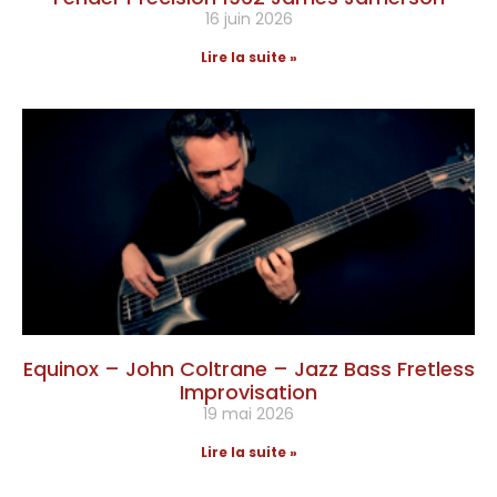
16 juin 2026
Lire la suite »
Equinox – John Coltrane – Jazz Bass Fretless
Improvisation
19 mai 2026
Lire la suite »