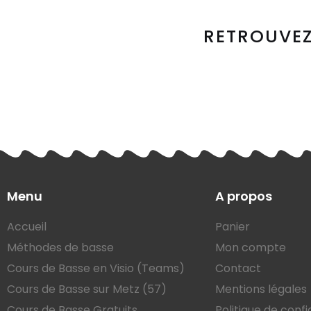
RETROUVEZ
Menu
A propos
Accueil
Panier
Méthodes de basse
Mon compte
Cours de Basse en Visio (Teams)
Contact
Cours de Basse sur Metz (57)
Mentions légales
Cours de Basse Gratuits
Politique de confi