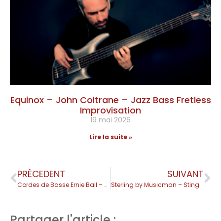
Equinox – John Coltrane – Jazz Bass Fretless
Improvisation
19 mai 2026
Lire la suite »
PRÉCEDENT
SUIVANT
Cordes de Basse Ernie Ball – Slinky, Cobalt et Coated
Sterling by Musicman – Stingray Ray4
Partager l'article :