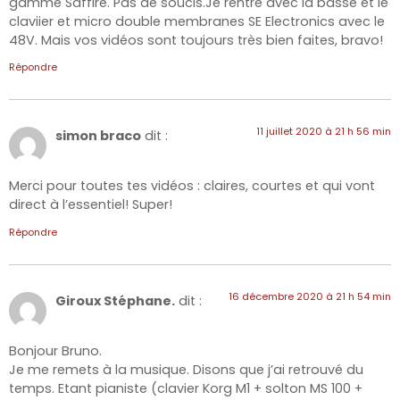
gamme Saffire. Pas de soucis.Je rentre avec la basse et le
claviier et micro double membranes SE Electronics avec le
48V. Mais vos vidéos sont toujours très bien faites, bravo!
Répondre
11 juillet 2020 à 21 h 56 min
simon braco
dit :
Merci pour toutes tes vidéos : claires, courtes et qui vont
direct à l’essentiel! Super!
Répondre
16 décembre 2020 à 21 h 54 min
Giroux Stéphane.
dit :
Bonjour Bruno.
Je me remets à la musique. Disons que j’ai retrouvé du
temps. Etant pianiste (clavier Korg M1 + solton MS 100 +