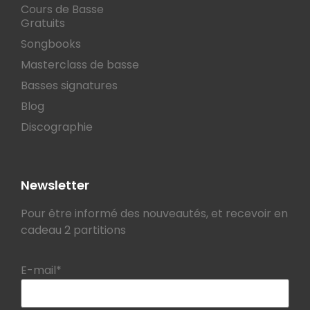
Cours de Basse
Gratuits
Songbooks
Masterclass de basse
Basses signatures
Blog
Discographie
Newsletter
Pour être informé des nouveautés, et recevoir en
cadeau 2 partitions
E-mail*