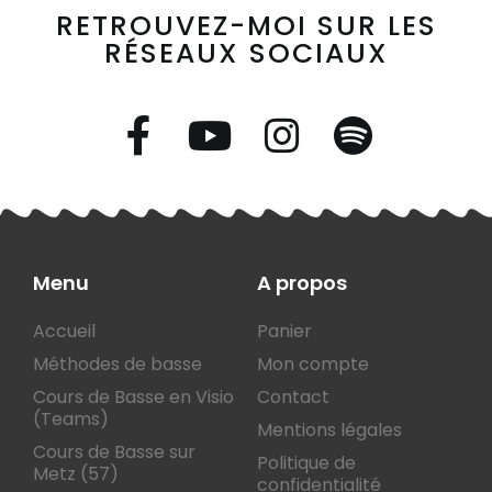
RETROUVEZ-MOI SUR LES
RÉSEAUX SOCIAUX
Menu
A propos
Accueil
Panier
Méthodes de basse
Mon compte
Cours de Basse en Visio
Contact
(Teams)
Mentions légales
Cours de Basse sur
Politique de
Metz (57)
confidentialité