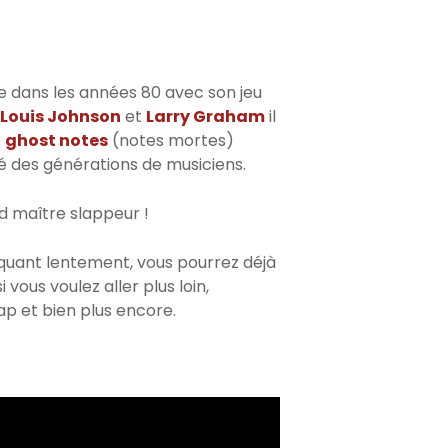
se dans les années 80 avec son jeu
Louis Johnson
et
Larry Graham
il
t
ghost notes
(notes mortes)
é des générations de musiciens.
d maître slappeur !
iquant lentement, vous pourrez déjà
vous voulez aller plus loin,
lap et bien plus encore.