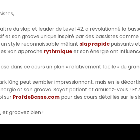
sistes,
aître du slap et leader de Level 42, a révolutionné la bas
sif et son groove unique inspiré par des bassistes comme
 un style reconnaissable mêlant
slap rapide
,puissants e
tes Son approche
rythmique
et son énergie ont influenc
ose dans ce cours un plan « relativement facile » du gran
ark King peut sembler impressionnant, mais en le décort
ergie et son groove. Soyez patient et amusez-vous ! Et si 
i sur
ProfdeBasse.com
pour des cours détaillés sur le s
, et groovez bien !