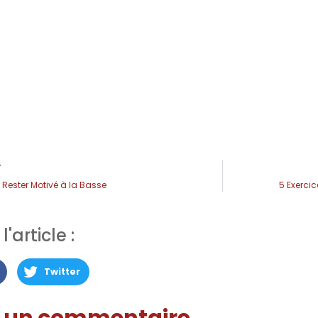
T
 Rester Motivé à la Basse
5 Exercic
'article :
Twitter
r un commentaire