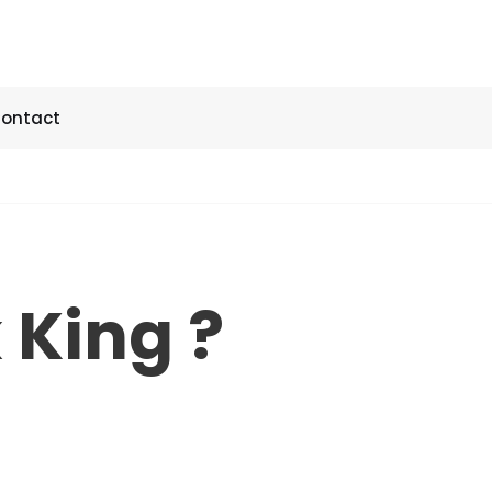
ontact
 King ?