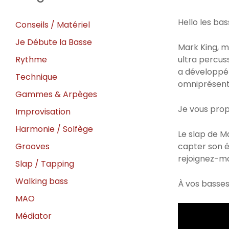
Hello les bas
Conseils / Matériel
Je Débute la Basse
Mark King, m
Rythme
ultra percus
a développé
Technique
omniprésen
Gammes & Arpèges
Je vous prop
Improvisation
Harmonie / Solfège
Le slap de M
Grooves
capter son én
rejoignez-mo
Slap / Tapping
Walking bass
À vos basses
MAO
Médiator