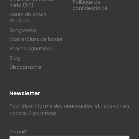
Politique de
Metz (57)
confidentialité
Cours de Basse
Gratuits
Songbooks
Masterclass de basse
Basses signatures
Blog
Discographie
Newsletter
Pour être informé des nouveautés, et recevoir en
cadeau 2 partitions
E-mail*