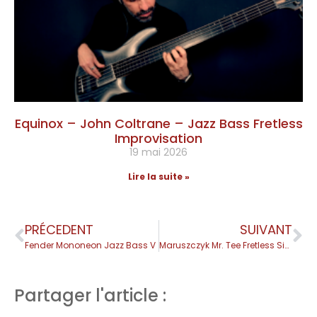
Equinox – John Coltrane – Jazz Bass Fretless
Improvisation
19 mai 2026
Lire la suite »
PRÉCEDENT
SUIVANT
Fender Mononeon Jazz Bass V
Maruszczyk Mr. Tee Fretless Signature Bruno Tauzin
Partager l'article :