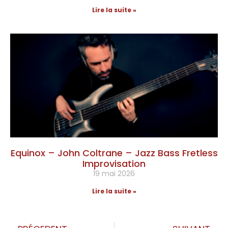
Lire la suite »
Equinox – John Coltrane – Jazz Bass Fretless
Improvisation
19 mai 2026
Lire la suite »