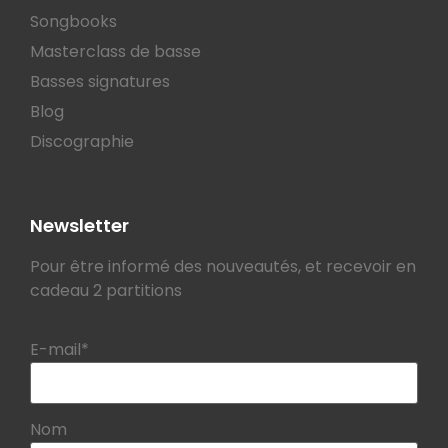
Songbooks
Masterclass de basse
Basses signatures
Blog
Discographie
Newsletter
Pour être informé des nouveautés, et recevoir en
cadeau 2 partitions
E-mail*
Nom