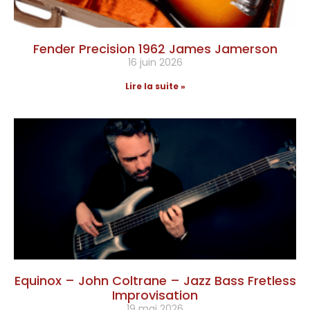
Fender Precision 1962 James Jamerson
16 juin 2026
Lire la suite »
Equinox – John Coltrane – Jazz Bass Fretless
Improvisation
19 mai 2026