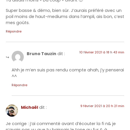
Tu disais moins « Du coup » avant 🙂
Super basse & démo, bien sûr. J’aurais préféré avec un
poil moins de haut-mediums dans l’ampli, ais bon, c’est
mes goûts.
Répondre
10 février 2021 à 18 h 43 min
Bruno Tauzin
dit :
Ahh je m’en suis pas rendu compte ahah, j’y penserai
^^
Répondre
9 février 2021 à 20 h 21 min
Michaël
dit :
Je corrige : j’ai commenté avant d’écouter la fi n& je
n’avais pas vu que tu baissais le tone au fur & à