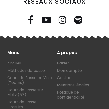
RÉSEAUX SOCIAUX
Menu
A propos
Accueil
Panier
Méthodes de basse
Mon compte
Cours de Basse en Visio
Contact
(Teams)
Mentions légales
Cours de Basse sur
Politique de
Metz (57)
confidentialité
Cours de Basse
Gratuits