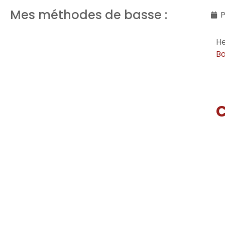
Mes méthodes de basse :
P
He
Ba
C