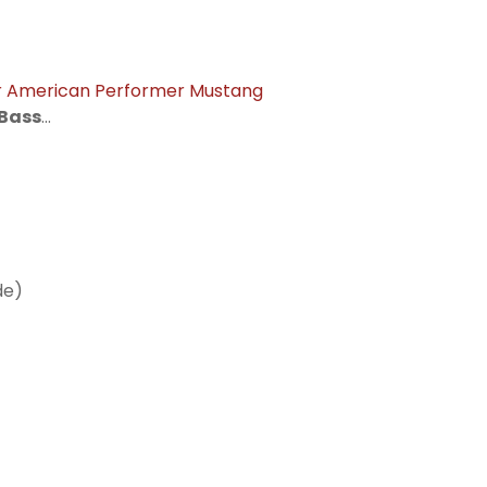
 American Performer Mustang
 Bass
…
de)