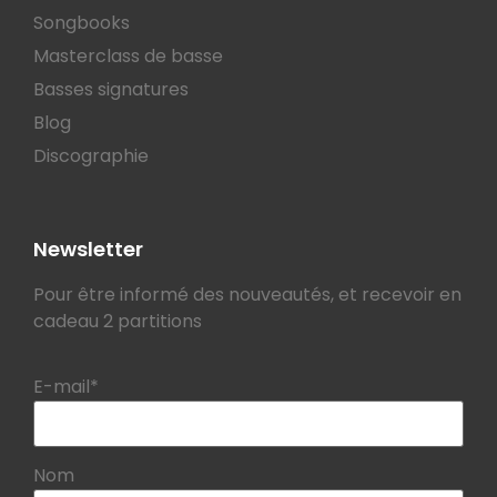
Songbooks
Masterclass de basse
Basses signatures
Blog
Discographie
Newsletter
Pour être informé des nouveautés, et recevoir en
cadeau 2 partitions
E-mail*
Nom