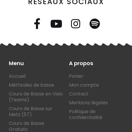
RÉSEAUX SOCIAUX
Menu
A propos
Accueil
Panier
Méthodes de basse
Mon compte
Cours de Basse en Visio
Contact
(Teams)
Mentions légales
Cours de Basse sur
Politique de
Metz (57)
confidentialité
Cours de Basse
Gratuits