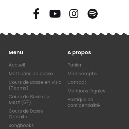
Menu
A propos
Accueil
Panier
Méthodes de basse
Mon compte
Cours de Basse en Visio
Contact
(Teams)
Mentions légales
Cours de Basse sur
Politique de
Metz (57)
confidentialité
Cours de Basse
Gratuits
Songbooks