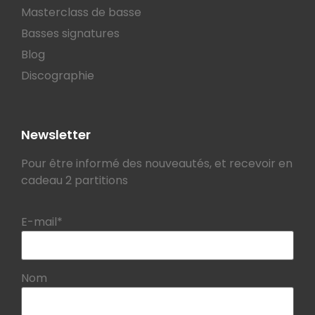
Masterclass de basse
Basses signatures
Blog
Discographie
Newsletter
Pour être informé des nouveautés, et recevoir en
cadeau 2 partitions
E-mail*
Nom