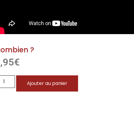
ombien ?
,95
€
Ajouter au panier