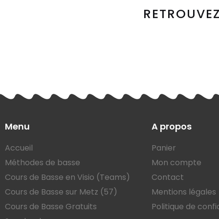
RETROUVEZ
Menu
A propos
Accueil
Panier
Méthodes de basse
Mon compte
Cours de Basse en Visio (Teams)
Contact
Cours de Basse sur Metz (57)
Mentions légales
Cours de Basse Gratuits
Politique de confi