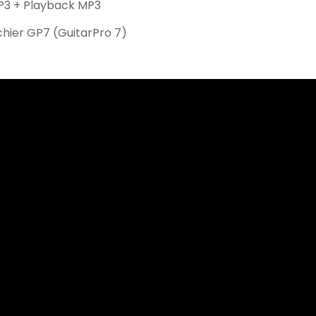
3 + Playback MP3
chier GP7 (GuitarPro 7)