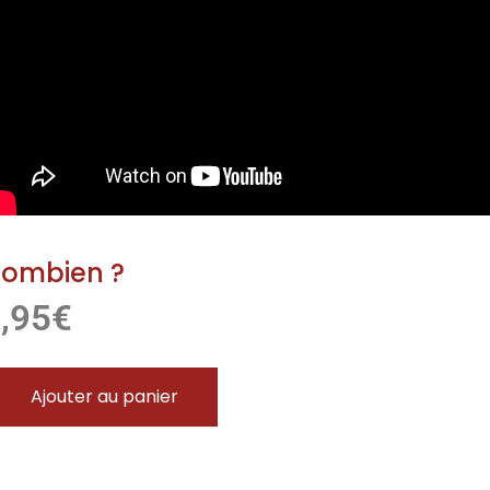
ombien ?
,95
€
Ajouter au panier