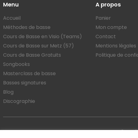
Menu
A propos
Accueil
Panier
Méthodes de basse
Mon compte
Cours de Basse en Visio (Teams)
Contact
Cours de Basse sur Metz (57)
Mentions légales
Cours de Basse Gratuits
Politique de confi
Songbooks
Masterclass de basse
Basses signatures
Blog
Discographie
Copyrig