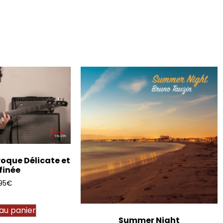
roque Délicate et
finée
95
€
 au panier
Summer Night