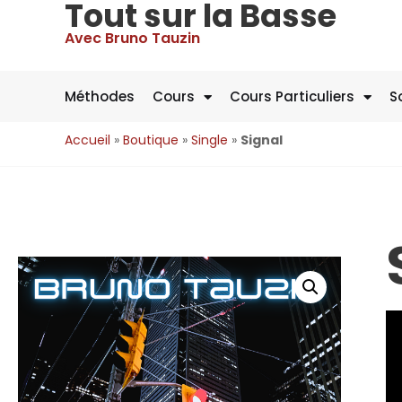
Tout sur la Basse
Avec Bruno Tauzin
Méthodes
Cours
Cours Particuliers
S
Accueil
»
Boutique
»
Single
»
Signal