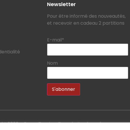
Newsletter
Pour être informé des nouveautés,
et recevoir en cadeau 2 partitions
E-mail*
dentialité
Nom
ht 2020 – Bruno Tauzin – Tous droits réservés.