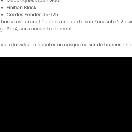
Mécaniques Open Gear
Finition Black
Cordes Fender 45-125
 basse est branchée dans une carte son Focusrite 2i2 puis
gicProX, sans aucun traitement.
ace à la vidéo…à écouter au casque ou sur de bonnes enc