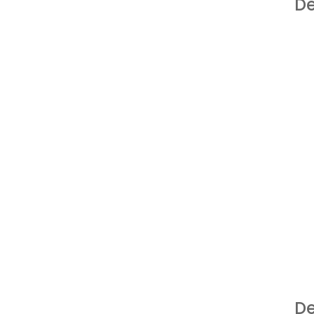
De
De