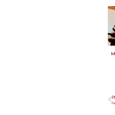
M
P
Fe