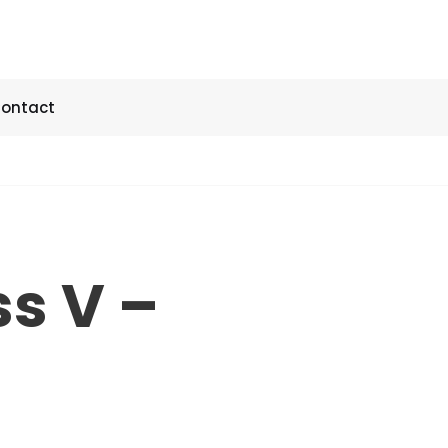
ontact
s V –