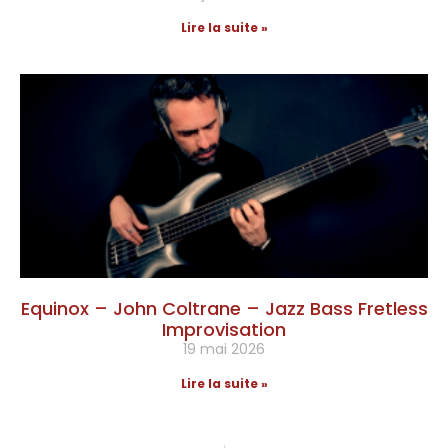
Lire la suite »
Equinox – John Coltrane – Jazz Bass Fretless
Improvisation
19 mai 2026
Lire la suite »