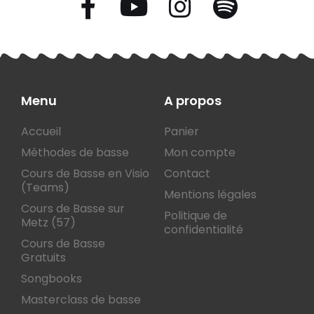
Menu
A propos
Accueil
Panier
Méthodes de basse
Mon compte
Cours de Basse en Visio
Contact
(Teams)
Mentions légales
Cours de Basse sur
Politique de
Metz (57)
confidentialité
Cours de Basse
Gratuits
Songbooks
Masterclass de basse