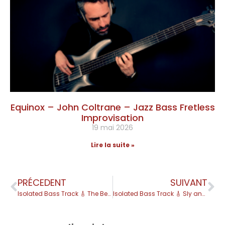
Equinox – John Coltrane – Jazz Bass Fretless
Improvisation
19 mai 2026
Lire la suite »
PRÉCEDENT
SUIVANT
Isolated Bass Track 🎸 The Beatles – Come Together
Isolated Bass Track 🎸 Sly and The Family Stones – Thank You