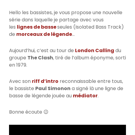
Hello les bassistes, je vous propose une nouvelle
série dans laquelle je partage avec vous
les
lignes de basse
seules (Isolated Bass Track)
de
morceaux de légende
…
Aujourd’hui, c’est au tour de
London Calling
du
groupe
The Clash
, tiré de l’album éponyme, sorti
en 1979.
Avec son
riff d’intro
reconnaissable entre tous,
le bassiste
Paul Simonon
a signé là une ligne de
basse de légende jouée au
médiator
.
Bonne écoute 😉