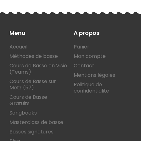
Menu
A propos
Accueil
Panier
Méthodes de basse
Mon compte
Cours de Basse en Visio
Contact
(Teams)
Mentions légales
Cours de Basse sur
Politique de
Metz (57)
confidentialité
Cours de Basse
Gratuits
Songbooks
Masterclass de basse
Basses signatures