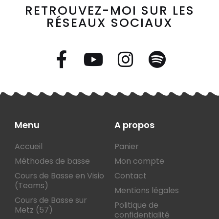
RETROUVEZ-MOI SUR LES
RÉSEAUX SOCIAUX
Menu
A propos
Accueil
Panier
Méthodes de basse
Mon compte
Cours de Basse en Visio
Contact
(Teams)
Mentions légales
Cours de Basse sur
Politique de
Metz (57)
confidentialité