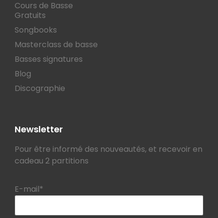
Cours de Basse
Gratuits
Songbooks
Masterclass de basse
Basses signatures
Blog
Discographie
Newsletter
Pour être informé des nouveautés, et recevoir en
cadeau 2 partitions
E-mail*