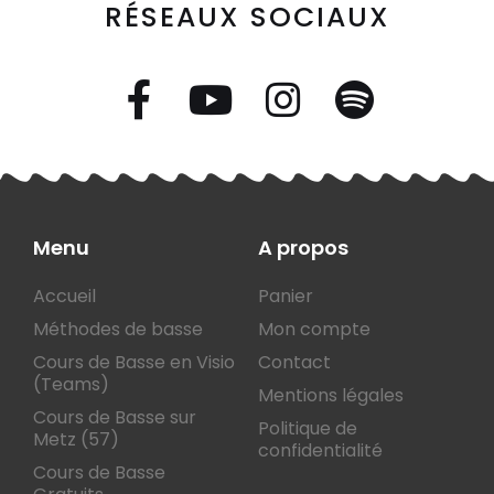
RÉSEAUX SOCIAUX
Menu
A propos
Accueil
Panier
Méthodes de basse
Mon compte
Cours de Basse en Visio
Contact
(Teams)
Mentions légales
Cours de Basse sur
Politique de
Metz (57)
confidentialité
Cours de Basse