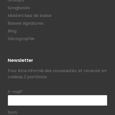
Gratuits
Songbooks
Masterclass de basse
Basses signatures
Blog
Discographie
Newsletter
Pour être informé des nouveautés, et recevoir en
cadeau 2 partitions
E-mail*
Nom