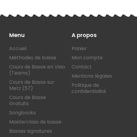
Menu
A propos
Accueil
Panier
Méthodes de basse
Mon compte
Cours de Basse en Visio
Contact
(Teams)
Mentions légales
Cours de Basse sur
Politique de
Metz (57)
confidentialité
Cours de Basse
Gratuits
Songbooks
Masterclass de basse
Basses signatures