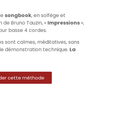
le
songbook
, en solfège et
 de Bruno Tauzin, «
Impressions
»,
ur basse 4 cordes.
ues sont calmes, méditatives, sans
ile démonstration technique.
La
er cette méthode