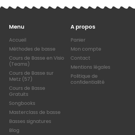
Menu
A propos
Accueil
Panier
Méthodes de basse
Mon compte
Cours de Basse en Visio
Contact
(Teams)
Mentions légales
Cours de Basse sur
Politique de
Metz (57)
confidentialité
Cours de Basse
Gratuits
Songbooks
Masterclass de basse
Basses signatures
Blog