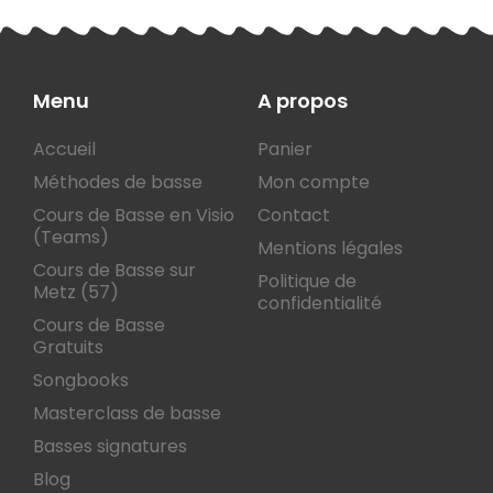
Menu
A propos
Accueil
Panier
Méthodes de basse
Mon compte
Cours de Basse en Visio
Contact
(Teams)
Mentions légales
Cours de Basse sur
Politique de
Metz (57)
confidentialité
Cours de Basse
Gratuits
Songbooks
Masterclass de basse
Basses signatures
Blog