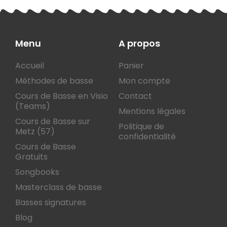
Menu
A propos
Accueil
Panier
Méthodes de basse
Mon compte
Cours de Basse en Visio
Contact
(Teams)
Mentions légales
Cours de Basse sur
Politique de
Metz (57)
confidentialité
Cours de Basse
Gratuits
Songbooks
Masterclass de basse
Basses signatures
Blog