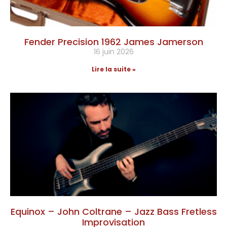
Fender Precision 1962 James Jamerson
16 juin 2026
Lire la suite »
Equinox – John Coltrane – Jazz Bass Fretless
Improvisation