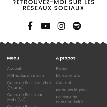
RETROUVEZ-MOI SUR LES
RÉSEAUX SOCIAUX
Menu
A propos
Accueil
Panier
Méthodes de basse
Mon compte
Cours de Basse en Visio
Contact
(Teams)
Mentions légales
Cours de Basse sur
Politique de
Metz (57)
confidentialité
Cours de Basse