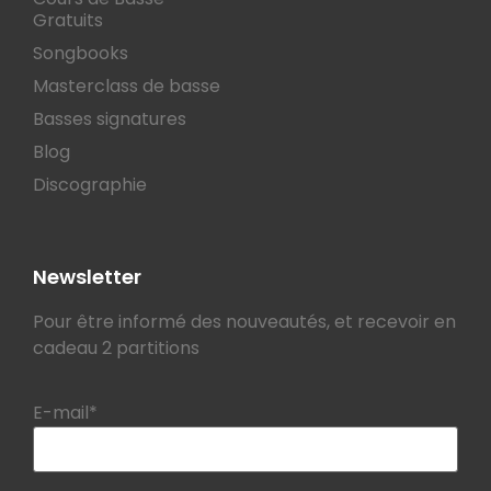
Gratuits
Songbooks
Masterclass de basse
Basses signatures
Blog
Discographie
Newsletter
Pour être informé des nouveautés, et recevoir en
cadeau 2 partitions
E-mail*