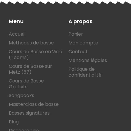
Menu
A propos
Accueil
Panier
Méthodes de basse
Mon compte
Cours de Basse en Visio
Contact
(Teams)
Mentions légales
Cours de Basse sur
Politique de
Metz (57)
confidentialité
Cours de Basse
Gratuits
Songbooks
Masterclass de basse
Basses signatures
Blog
Discographie