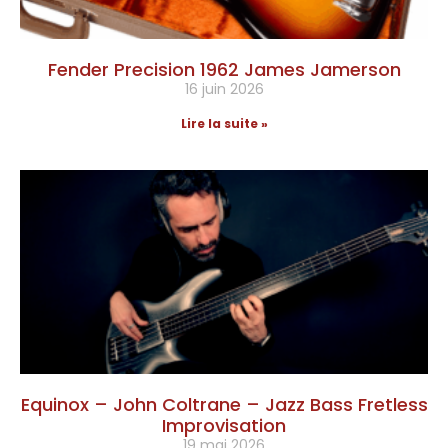
Fender Precision 1962 James Jamerson
16 juin 2026
Lire la suite »
Equinox – John Coltrane – Jazz Bass Fretless
Improvisation
19 mai 2026