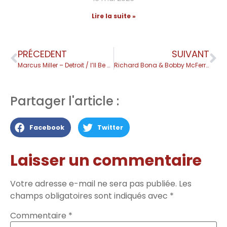
Lire la suite »
PRÉCEDENT
SUIVANT
Marcus Miller – Detroit / I’ll Be There 🎸 Basse Solo
Richard Bona & Bobby McFerrin – Sublime Duo Basse / Voix
Partager l'article :
Facebook
Twitter
Laisser un commentaire
Votre adresse e-mail ne sera pas publiée.
Les
champs obligatoires sont indiqués avec
*
Commentaire
*