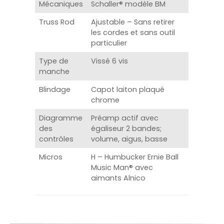
Mécaniques
Schaller® modèle BM
Truss Rod
Ajustable – Sans retirer
les cordes et sans outil
particulier
Type de
Vissé 6 vis
manche
Blindage
Capot laiton plaqué
chrome
Diagramme
Préamp actif avec
des
égaliseur 2 bandes;
contrôles
volume, aigus, basse
Micros
H – Humbucker Ernie Ball
Music Man® avec
aimants Alnico