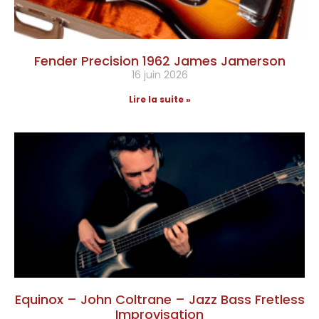
Fender Precision 1962 James Jamerson
16 juin 2026
Lire la suite »
Equinox – John Coltrane – Jazz Bass Fretless
Improvisation