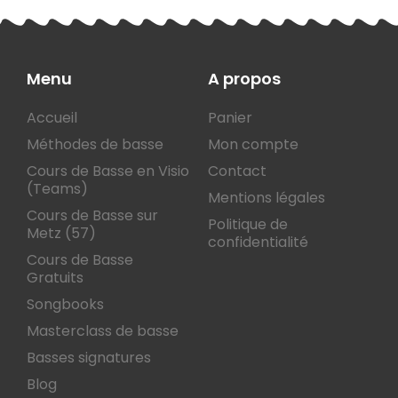
Menu
A propos
Accueil
Panier
Méthodes de basse
Mon compte
Cours de Basse en Visio
Contact
(Teams)
Mentions légales
Cours de Basse sur
Politique de
Metz (57)
confidentialité
Cours de Basse
Gratuits
Songbooks
Masterclass de basse
Basses signatures
Blog