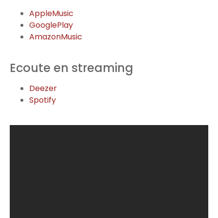
AppleMusic
GooglePlay
AmazonMusic
Ecoute en streaming
Deezer
Spotify