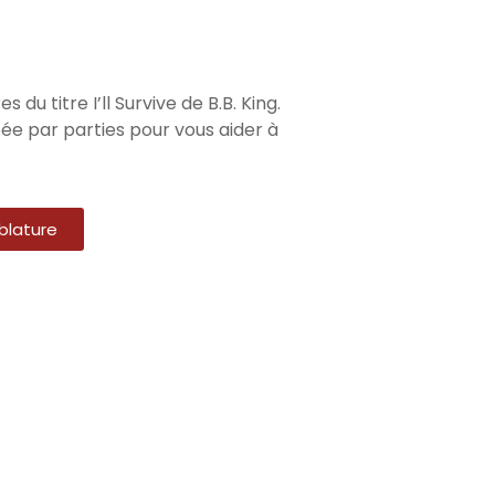
u titre I’ll Survive de B.B. King.
e par parties pour vous aider à
blature