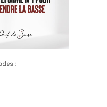
odes :