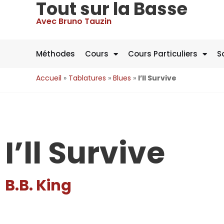
Tout sur la Basse
Avec Bruno Tauzin
Méthodes
Cours
Cours Particuliers
S
Accueil
»
Tablatures
»
Blues
»
I’ll Survive
I’ll Survive
B.B. King