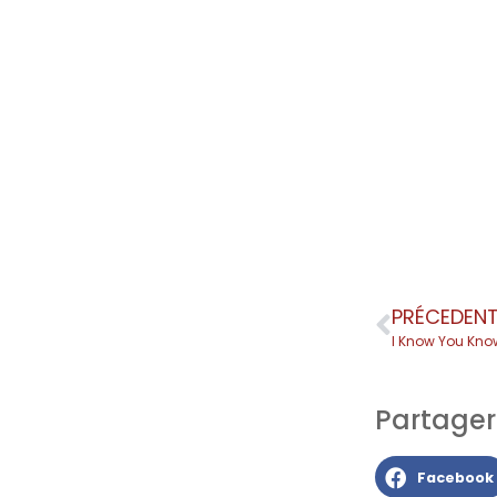
PRÉCEDEN
I Know You Kno
Partager l
Facebook