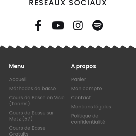
RÉSEAUX SOCIAUX
Menu
A propos
Accueil
Panier
Méthodes de basse
Mon compte
Cours de Basse en Visio
Contact
(Teams)
Mentions légales
Cours de Basse sur
Politique de
Metz (57)
confidentialité
Cours de Basse
Gratuits