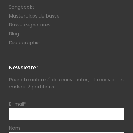
Songbooks
Masterclass de basse
Basses signatures
Blog
Discographie
Newsletter
Pour être informé des nouveautés, et recevoir en
cadeau 2 partitions
E-mail*
Nom