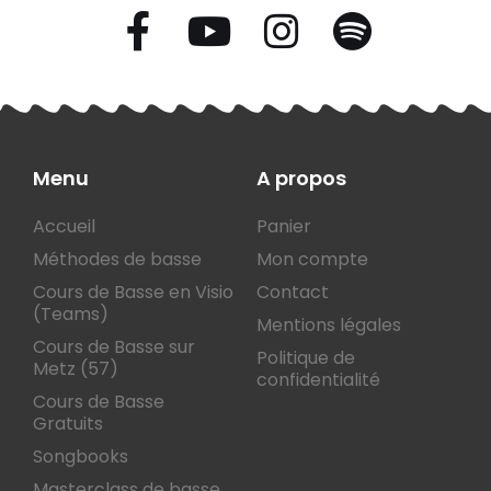
Menu
A propos
Accueil
Panier
Méthodes de basse
Mon compte
Cours de Basse en Visio
Contact
(Teams)
Mentions légales
Cours de Basse sur
Politique de
Metz (57)
confidentialité
Cours de Basse
Gratuits
Songbooks
Masterclass de basse