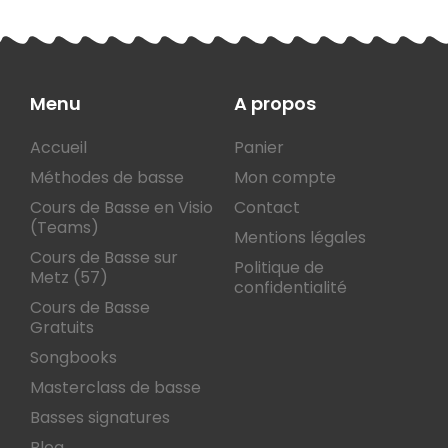
Menu
A propos
Accueil
Panier
Méthodes de basse
Mon compte
Cours de Basse en Visio
Contact
(Teams)
Mentions légales
Cours de Basse sur
Politique de
Metz (57)
confidentialité
Cours de Basse
Gratuits
Songbooks
Masterclass de basse
Basses signatures
Blog