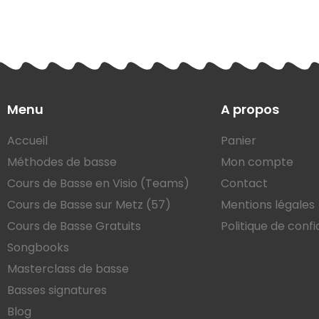
Menu
A propos
Accueil
Panier
Méthodes de basse
Mon compte
Cours de Basse en Visio (Teams)
Contact
Cours de Basse sur Metz (57)
Mentions légales
Cours de Basse Gratuits
Politique de confi
Songbooks
Masterclass de basse
Basses signatures
Blog