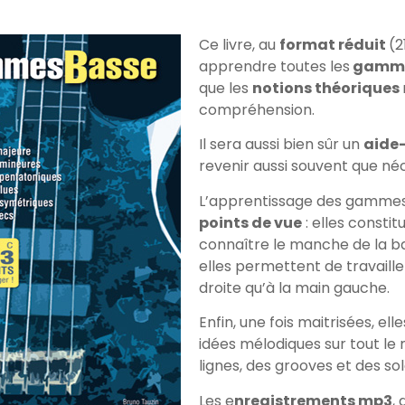
Ce livre, au
format réduit
(2
apprendre toutes les
gammes
que les
notions théoriques
compréhension.
Il sera aussi bien sûr un
aide
revenir aussi souvent que né
L’apprentissage des gammes
points de vue
: elles consti
connaître le manche de la ba
elles permettent de travaille
droite qu’à la main gauche.
Enfin, une fois maitrisées, e
idées mélodiques sur tout le
lignes, des grooves et des sol
Les e
nregistrements mp3
,