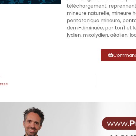
téléchargement, reprennent
mineure naturelle, mineure 
pentatonique mineure, penta
demi-diminuée, par ton) et le
lydien, mixolydien, aéolien, l
Command
T
asse