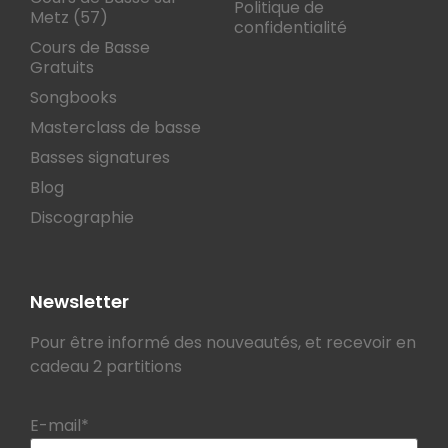
Politique de
Metz (57)
confidentialité
Cours de Basse
Gratuits
Songbooks
Masterclass de basse
Basses signatures
Blog
Discographie
Newsletter
Pour être informé des nouveautés, et recevoir en
cadeau 2 partitions
E-mail*