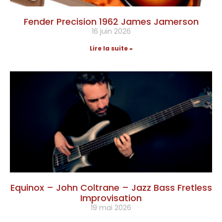
Fender Precision 1962 James Jamerson
16 juin 2026
Lire la suite »
Equinox – John Coltrane – Jazz Bass Fretless
Improvisation
19 mai 2026