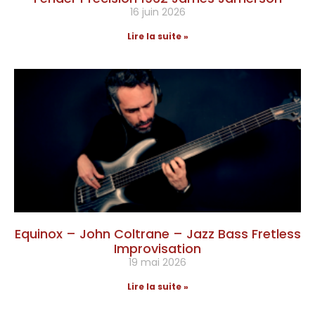
16 juin 2026
Lire la suite »
Equinox – John Coltrane – Jazz Bass Fretless
Improvisation
19 mai 2026
Lire la suite »