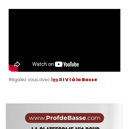
Régalez vous avec
l
es
II I V I à la Basse