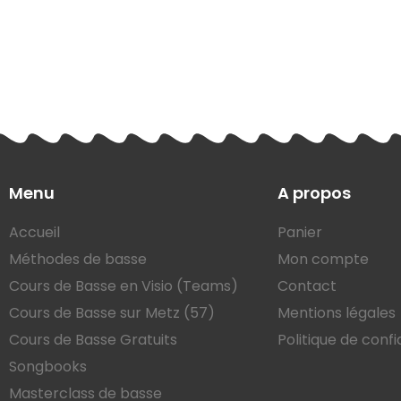
Menu
A propos
Accueil
Panier
Méthodes de basse
Mon compte
Cours de Basse en Visio (Teams)
Contact
Cours de Basse sur Metz (57)
Mentions légales
Cours de Basse Gratuits
Politique de confi
Songbooks
Masterclass de basse