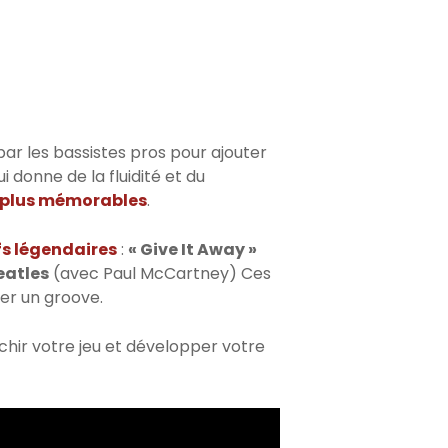
 par les bassistes pros pour ajouter
qui donne de la fluidité et du
es plus mémorables
.
ffs légendaires
:
« Give It Away »
eatles
(avec Paul McCartney) Ces
er un groove.
chir votre jeu et développer votre