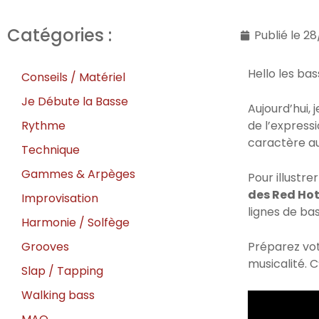
Catégories :
Publié le
28
Hello les bas
Conseils / Matériel
Je Débute la Basse
Aujourd’hui, 
Rythme
de l’express
caractère au
Technique
Gammes & Arpèges
Pour illustr
des Red Hot
Improvisation
lignes de ba
Harmonie / Solfège
Grooves
Préparez vot
musicalité. C
Slap / Tapping
Walking bass