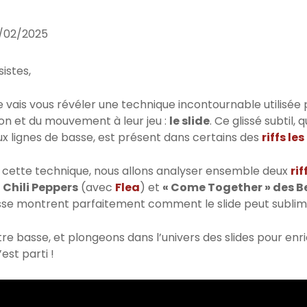
/02/2025
sistes,
je vais vous révéler une technique incontournable utilisée
ion et du mouvement à leur jeu :
le slide
. Ce glissé subtil, 
x lignes de basse, est présent dans certains des
riffs l
er cette technique, nous allons analyser ensemble deux
ri
 Chili Peppers
(avec
Flea
) et
« Come Together » des B
sse montrent parfaitement comment le slide peut sublim
re basse, et plongeons dans l’univers des slides pour enri
’est parti !