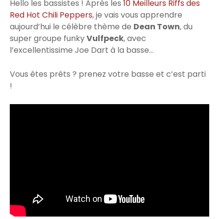
Hello les bassistes ! Après les
10 Meilleurs Riffs des
Red Hot Chili Peppers
, je vais vous apprendre
aujourd’hui le célèbre thème de
Dean Town
, du
super groupe funky
Vulfpeck
, avec
l’excellentissime Joe Dart à la basse…
Vous êtes prêts ? prenez votre basse et c’est parti
!