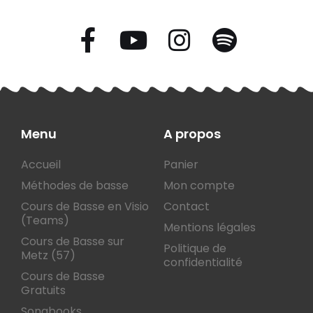
Menu
A propos
Accueil
Panier
Méthodes de basse
Mon compte
Cours de Basse en Visio
Contact
(Teams)
Mentions légales
Cours de Basse sur
Politique de
Metz (57)
confidentialité
Cours de Basse
Gratuits
Songbooks