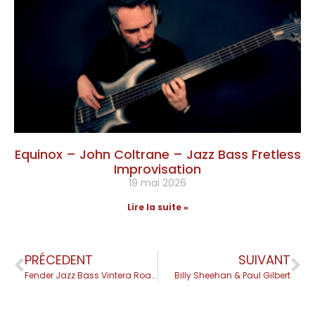
Equinox – John Coltrane – Jazz Bass Fretless
Improvisation
19 mai 2026
Lire la suite »
PRÉCEDENT
SUIVANT
Fender Jazz Bass Vintera Road Worn 60th Anniversary
Billy Sheehan & Paul Gilbert