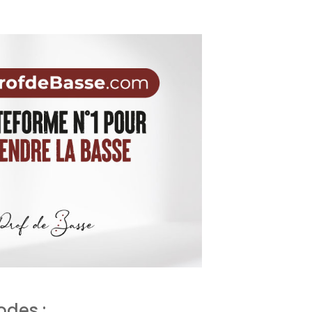
odes :