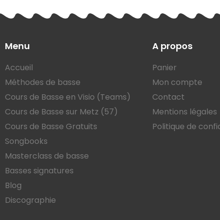
Menu
A propos
Accueil
Panier
Méthodes de basse
Mon compte
Cours de Basse en Visio (Teams)
Contact
Cours de Basse sur Metz (57)
Mentions légales
Cours de Basse Gratuits
Politique de confi
Songbooks
Masterclass de basse
Basses signatures
Blog
Discographie