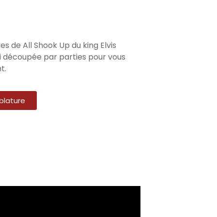
s de All Shook Up du king Elvis
i découpée par parties pour vous
t.
blature