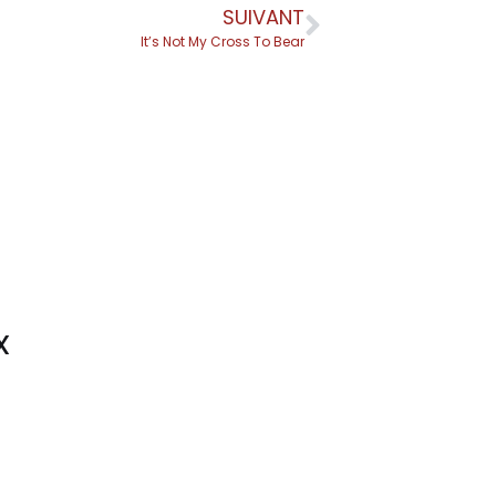
SUIVANT
It’s Not My Cross To Bear
X