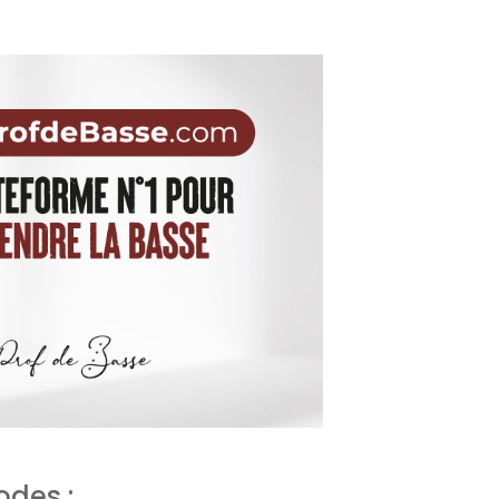
odes :