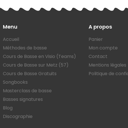
Menu
A propos
Accueil
Panier
Méthodes de basse
Mon compte
Cours de Basse en Visio (Teams)
Contact
Cours de Basse sur Metz (57)
Mentions légales
Cours de Basse Gratuits
Politique de confi
Songbooks
Masterclass de basse
Basses signatures
Blog
Discographie