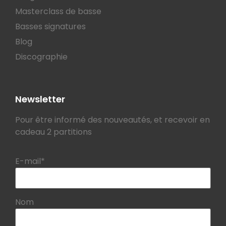
Masterclass de basse
Basses signatures
Blog
Discographie
Newsletter
Pour être informé des nouveautés, et recevoir en
cadeau 2 partitions
E-mail*
Nom