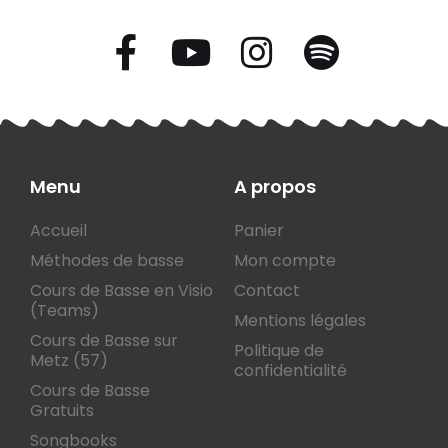
Menu
A propos
Accueil
Panier
Méthodes de basse
Mon compte
Cours de Basse en Visio
Contact
(Teams)
Mentions légales
Cours de Basse sur
Politique de
Metz (57)
confidentialité
Cours de Basse
Gratuits
Songbooks