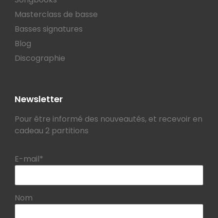
Masterclass de basse
Basses signatures
Blog
Discographie
Newsletter
Pour être informé des nouveautés, et recevoir en
cadeau 2 partitions
E-mail*
Nom