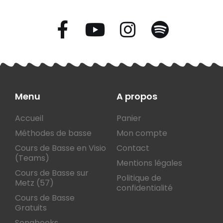
Menu
A propos
Accueil
Panier
Méthodes de basse
Mon compte
Cours de Basse en Visio
Contact
(Teams)
Mentions légales
Cours de Basse sur
Politique de
Metz (57)
confidentialité
Cours de Basse
Gratuits
Songbooks