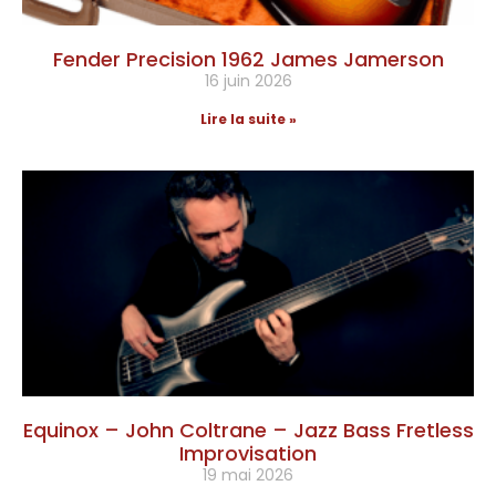
Fender Precision 1962 James Jamerson
16 juin 2026
Lire la suite »
Equinox – John Coltrane – Jazz Bass Fretless
Improvisation
19 mai 2026